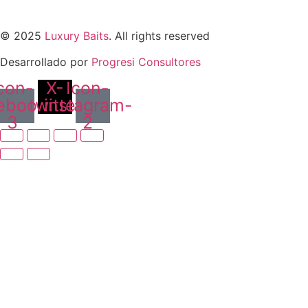
© 2025
Luxury Baits
. All rights reserved
Desarrollado por
Progresi Consultores
con-
X-
Icon-
ebook-
twitter
instagram-
3
2