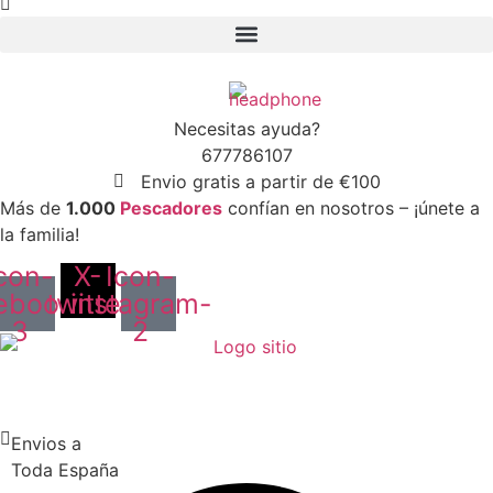
Necesitas ayuda?
677786107
Envio gratis a partir de €100
Más de
1.000
Pescadores
confían en nosotros – ¡únete a
la familia!
con-
X-
Icon-
ebook-
twitter
instagram-
3
2
Envios a
Toda España