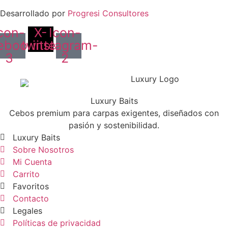
Desarrollado por
Progresi Consultores
con-
X-
Icon-
ebook-
twitter
instagram-
3
2
Luxury Baits
Cebos premium para carpas exigentes, diseñados con
pasión y sostenibilidad.
Luxury Baits
Sobre Nosotros
Mi Cuenta
Carrito
Favoritos
Contacto
Legales
Políticas de privacidad