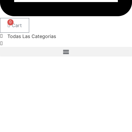
0
Cart
Todas Las Categorias
Boilies
3
Booster Dips
1
Chufas
1