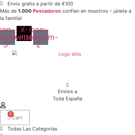
Ir
Envio gratis a partir de €100
al
Más de
1.000
Pescadores
confían en nosotros – ¡únete a
contenido
la familia!
con-
X-
Icon-
ebook-
twitter
instagram-
3
2
Envios a
Toda España
0
Cart
Todas Las Categorias