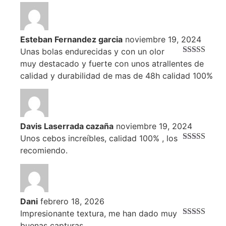
de 5
Esteban Fernandez garcia
noviembre 19, 2024
Unas bolas endurecidas y con un olor
Valorado
muy destacado y fuerte con unos atrallentes de
con
3
calidad y durabilidad de mas de 48h calidad 100%
de 5
Davis Laserrada cazaña
noviembre 19, 2024
Unos cebos increíbles, calidad 100% , los
Valorado con
recomiendo.
5
de 5
Dani
febrero 18, 2026
Impresionante textura, me han dado muy
Valorado con
buenas capturas.